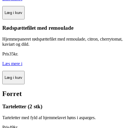
Læg i kurv
Rødspættefilet med remoulade
Hjemmepaneret rødspættefilet med remoulade, citron, cherrytomat,
kaviart og dild.
Pris
35
kr.
Læs mere
i
Læg i kurv
Forret
Tarteletter (2 stk)
Tarteletter med fyld af hjemmelavet høns i asparges.
Pris
49
kr.