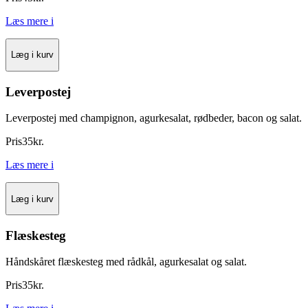
Læs mere
i
Læg i kurv
Leverpostej
Leverpostej med champignon, agurkesalat, rødbeder, bacon og salat.
Pris
35
kr.
Læs mere
i
Læg i kurv
Flæskesteg
Håndskåret flæskesteg med rådkål, agurkesalat og salat.
Pris
35
kr.