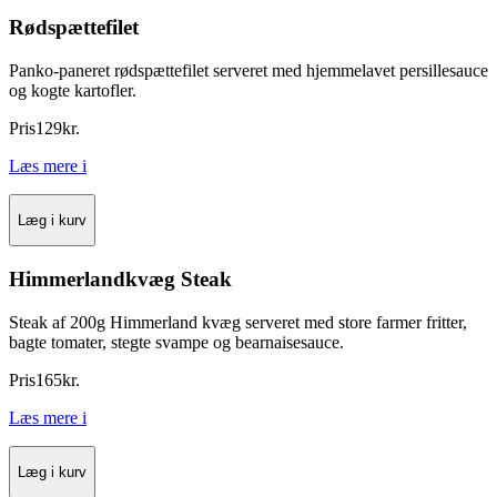
Rødspættefilet
Panko-paneret rødspættefilet serveret med hjemmelavet persillesauce
og kogte kartofler.
Pris
129
kr.
Læs mere
i
Læg i kurv
Himmerlandkvæg Steak
Steak af 200g Himmerland kvæg serveret med store farmer fritter,
bagte tomater, stegte svampe og bearnaisesauce.
Pris
165
kr.
Læs mere
i
Læg i kurv