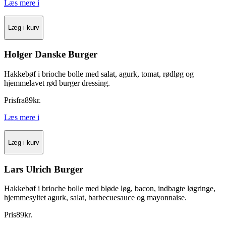
Læs mere
i
Læg i kurv
Holger Danske Burger
Hakkebøf i brioche bolle med salat, agurk, tomat, rødløg og
hjemmelavet rød burger dressing.
Pris
fra
89
kr.
Læs mere
i
Læg i kurv
Lars Ulrich Burger
Hakkebøf i brioche bolle med bløde løg, bacon, indbagte løgringe,
hjemmesyltet agurk, salat, barbecuesauce og mayonnaise.
Pris
89
kr.