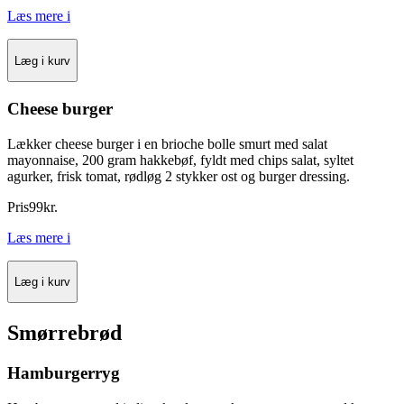
Læs mere
i
Læg i kurv
Cheese burger
Lækker cheese burger i en brioche bolle smurt med salat
mayonnaise, 200 gram hakkebøf, fyldt med chips salat, syltet
agurker, frisk tomat, rødløg 2 stykker ost og burger dressing.
Pris
99
kr.
Læs mere
i
Læg i kurv
Smørrebrød
Hamburgerryg