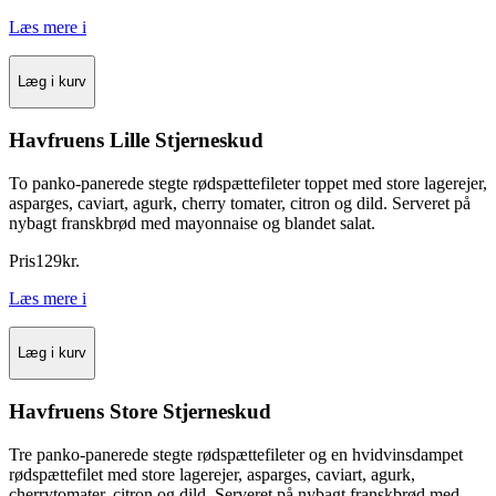
Læs mere
i
Læg i kurv
Havfruens Lille Stjerneskud
To panko-panerede stegte rødspættefileter toppet med store lagerejer,
asparges, caviart, agurk, cherry tomater, citron og dild. Serveret på
nybagt franskbrød med mayonnaise og blandet salat.
Pris
129
kr.
Læs mere
i
Læg i kurv
Havfruens Store Stjerneskud
Tre panko-panerede stegte rødspættefileter og en hvidvinsdampet
rødspættefilet med store lagerejer, asparges, caviart, agurk,
cherrytomater, citron og dild. Serveret på nybagt franskbrød med