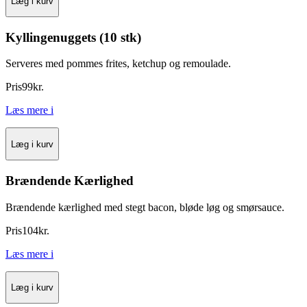
Læg i kurv
Kyllingenuggets (10 stk)
Serveres med pommes frites, ketchup og remoulade.
Pris
99
kr.
Læs mere
i
Læg i kurv
Brændende Kærlighed
Brændende kærlighed med stegt bacon, bløde løg og smørsauce.
Pris
104
kr.
Læs mere
i
Læg i kurv