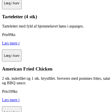
Læg i kurv
Tarteletter (4 stk)
Tarteletter med fyld af hjemmelavet høns i asparges.
Pris
99
kr.
Læs mere
i
Læg i kurv
American Fried Chicken
2 stk. inderfilet og 1 stk. brystfilet. Serveres med pommes frites, salat
og BBQ sauce.
Pris
109
kr.
Læs mere
i