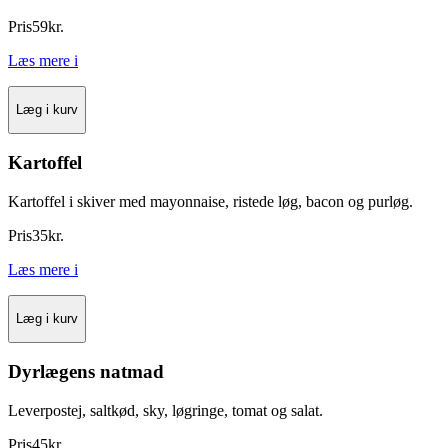
Pris
59
kr.
Læs mere
i
Læg i kurv
Kartoffel
Kartoffel i skiver med mayonnaise, ristede løg, bacon og purløg.
Pris
35
kr.
Læs mere
i
Læg i kurv
Dyrlægens natmad
Leverpostej, saltkød, sky, løgringe, tomat og salat.
Pris
45
kr.