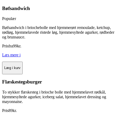
Bøfsandwich
Populær
Bøfsandwich i briochebolle med hjemmerørt remoulade, ketchup,
rødløg, hjemmelavede ristede løg, hjemmesyltede agurker, rødbeder
og brunsauce.
Pris
fra
99
kr.
Læs mere
i
Læg i kurv
Flæskestegsburger
To stykker flæskesteg i brioche bolle med hjemmelavet rødkål,
hjemmesyltede agurker, iceberg salat, hjemmelavet dressing og
mayonnaise.
Pris
89
kr.