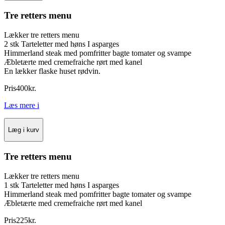
Tre retters menu
Lækker tre retters menu
2 stk Tarteletter med høns I asparges
Himmerland steak med pomfritter bagte tomater og svampe
Æbletærte med cremefraiche rørt med kanel
En lækker flaske huset rødvin.
Pris
400
kr.
Læs mere
i
Læg i kurv
Tre retters menu
Lækker tre retters menu
1 stk Tarteletter med høns I asparges
Himmerland steak med pomfritter bagte tomater og svampe
Æbletærte med cremefraiche rørt med kanel
Pris
225
kr.