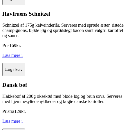
Havfruens Schnitzel
Schnitzel af 175g kalveinderlår. Serveres med sprøde ærter, ristede
champignons, bløde løg og sprødstegt bacon samt valgfri kartoffel
og sauce.
Pris
169
kr.
Læs mere
i
Læg i kurv
Dansk bøf
Hakkebøf af 200g oksekød med bløde løg og brun sovs. Serveres
med hjemmesyltede rødbeder og kogte danske kartofler.
Pris
fra
129
kr.
Læs mere
i