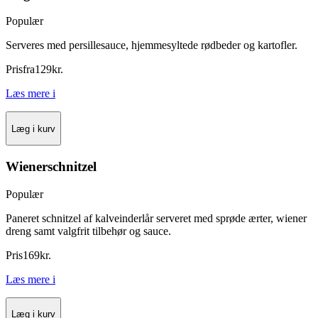
Populær
Serveres med persillesauce, hjemmesyltede rødbeder og kartofler.
Pris
fra
129
kr.
Læs mere
i
Læg i kurv
Wienerschnitzel
Populær
Paneret schnitzel af kalveinderlår serveret med sprøde ærter, wiener
dreng samt valgfrit tilbehør og sauce.
Pris
169
kr.
Læs mere
i
Læg i kurv