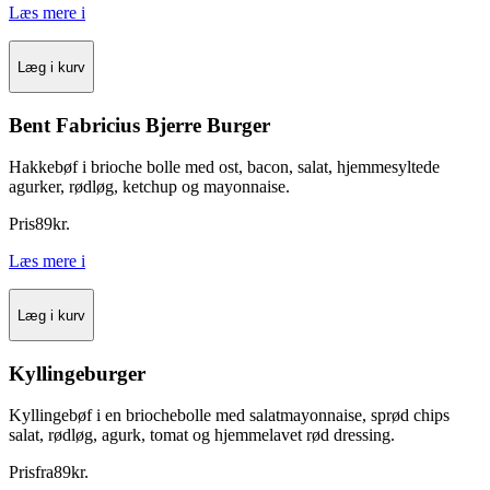
Læs mere
i
Læg i kurv
Bent Fabricius Bjerre Burger
Hakkebøf i brioche bolle med ost, bacon, salat, hjemmesyltede
agurker, rødløg, ketchup og mayonnaise.
Pris
89
kr.
Læs mere
i
Læg i kurv
Kyllingeburger
Kyllingebøf i en briochebolle med salatmayonnaise, sprød chips
salat, rødløg, agurk, tomat og hjemmelavet rød dressing.
Pris
fra
89
kr.