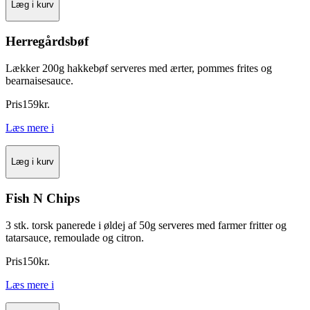
Læg i kurv
Herregårdsbøf
Lækker 200g hakkebøf serveres med ærter, pommes frites og
bearnaisesauce.
Pris
159
kr.
Læs mere
i
Læg i kurv
Fish N Chips
3 stk. torsk panerede i øldej af 50g serveres med farmer fritter og
tatarsauce, remoulade og citron.
Pris
150
kr.
Læs mere
i