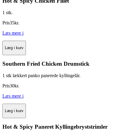
Hot & Spicy Chicken Fillet
1 stk.
Pris
35
kr.
Læs mere
i
Læg i kurv
Southern Fried Chicken Drumstick
1 stk lækkert panko panerede kyllingelår.
Pris
30
kr.
Læs mere
i
Læg i kurv
Hot & Spicy Paneret Kyllingebryststrimler