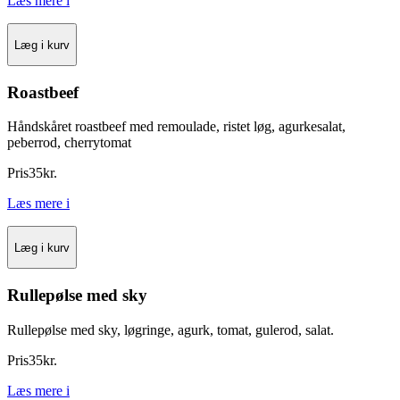
Læs mere
i
Læg i kurv
Roastbeef
Håndskåret roastbeef med remoulade, ristet løg, agurkesalat,
peberrod, cherrytomat
Pris
35
kr.
Læs mere
i
Læg i kurv
Rullepølse med sky
Rullepølse med sky, løgringe, agurk, tomat, gulerod, salat.
Pris
35
kr.
Læs mere
i