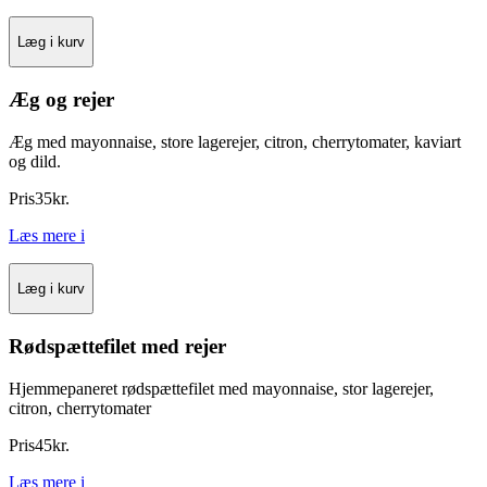
Læg i kurv
Æg og rejer
Æg med mayonnaise, store lagerejer, citron, cherrytomater, kaviart
og dild.
Pris
35
kr.
Læs mere
i
Læg i kurv
Rødspættefilet med rejer
Hjemmepaneret rødspættefilet med mayonnaise, stor lagerejer,
citron, cherrytomater
Pris
45
kr.
Læs mere
i