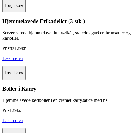
Læg i kurv
Hjemmelavede Frikadeller (3 stk )
Serveres med hjemmelavet lun rødkål, syltede agurker, brunsauce og
kartofler.
Pris
fra
129
kr.
Læs mere
i
Læg i kurv
Boller i Karry
Hjemmelavede kødboller i en cremet karrysauce med ris.
Pris
129
kr.
Læs mere
i