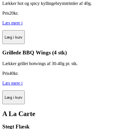
Lækker hot og spicy kyllingebryststrimler af 40g.
Pris
20
kr.
Læs mere
i
Læg i kurv
Grillede BBQ Wings (4 stk)
Lækker grillet hotwings af 30-40g pr. stk.
Pris
40
kr.
Læs mere
i
Læg i kurv
A La Carte
Stegt Flæsk