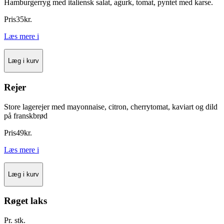
Hamburgerryg med italiensk salat, agurk, tomat, pyntet med karse.
Pris
35
kr.
Læs mere
i
Læg i kurv
Rejer
Store lagerejer med mayonnaise, citron, cherrytomat, kaviart og dild
på franskbrød
Pris
49
kr.
Læs mere
i
Læg i kurv
Røget laks
Pr. stk.