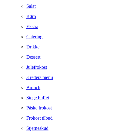
Salat
Børn
Ekstra
Catering
Drikke
Dessert
Julefrokost
3 retters menu
Brunch
Stege buffet
Påske frokost
Frokost tilbud
Stjerneskud