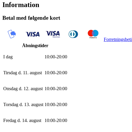
Information
Betal med følgende kort
Forretningsbeti
Åbningstider
I dag
10
:
0
0
-
20
:
0
0
Tirsdag d. 11. august
10
:
0
0
-
20
:
0
0
Onsdag d. 12. august
10
:
0
0
-
20
:
0
0
Torsdag d. 13. august
10
:
0
0
-
20
:
0
0
Fredag d. 14. august
10
:
0
0
-
20
:
0
0