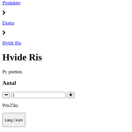
Produkter
Ekstra
Hvide Ris
Hvide Ris
Pr. portion.
Antal
Pris
25
kr.
Læg i kurv