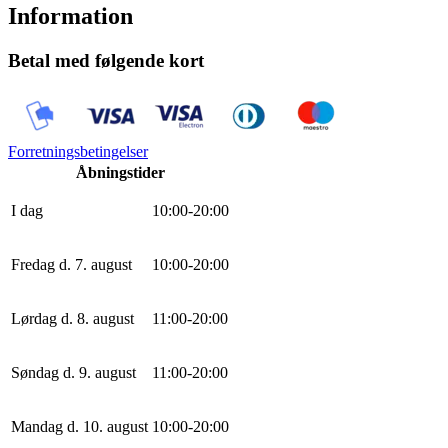
Information
Betal med følgende kort
Forretningsbetingelser
Åbningstider
I dag
10
:
0
0
-
20
:
0
0
Fredag d. 7. august
10
:
0
0
-
20
:
0
0
Lørdag d. 8. august
11
:
0
0
-
20
:
0
0
Søndag d. 9. august
11
:
0
0
-
20
:
0
0
Mandag d. 10. august
10
:
0
0
-
20
:
0
0