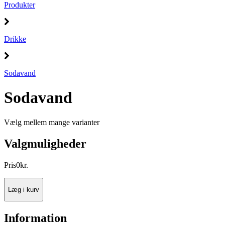
Produkter
Drikke
Sodavand
Sodavand
Vælg mellem mange varianter
Valgmuligheder
Pris
0
kr.
Læg i kurv
Information