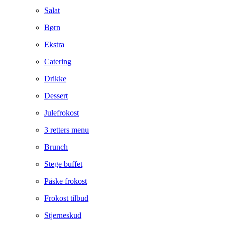
Salat
Børn
Ekstra
Catering
Drikke
Dessert
Julefrokost
3 retters menu
Brunch
Stege buffet
Påske frokost
Frokost tilbud
Stjerneskud