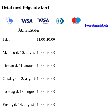
Betal med følgende kort
Forretningsbeti
Åbningstider
I dag
11
:
0
0
-
20
:
0
0
Mandag d. 10. august
10
:
0
0
-
20
:
0
0
Tirsdag d. 11. august
10
:
0
0
-
20
:
0
0
Onsdag d. 12. august
10
:
0
0
-
20
:
0
0
Torsdag d. 13. august
10
:
0
0
-
20
:
0
0
Fredag d. 14. august
10
:
0
0
-
20
:
0
0