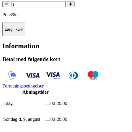
Pris
89
kr.
Læg i kurv
Information
Betal med følgende kort
Forretningsbetingelser
Åbningstider
I dag
11
:
0
0
-
20
:
0
0
Søndag d. 9. august
11
:
0
0
-
20
:
0
0