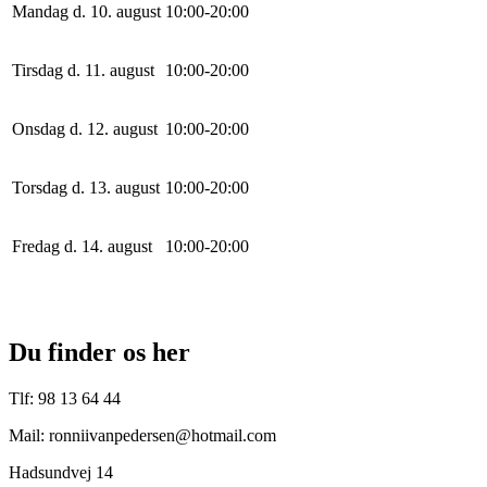
Mandag d. 10. august
10
:
0
0
-
20
:
0
0
Tirsdag d. 11. august
10
:
0
0
-
20
:
0
0
Onsdag d. 12. august
10
:
0
0
-
20
:
0
0
Torsdag d. 13. august
10
:
0
0
-
20
:
0
0
Fredag d. 14. august
10
:
0
0
-
20
:
0
0
Du finder os her
Tlf: 98 13 64 44
Mail: ronniivanpedersen@hotmail.com
Hadsundvej 14