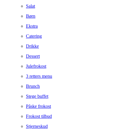
Salat
Børn
Ekstra
Catering
Drikke
Dessert
Julefrokost
3 retters menu
Brunch
Stege buffet
Påske frokost
Frokost tilbud
Stjerneskud