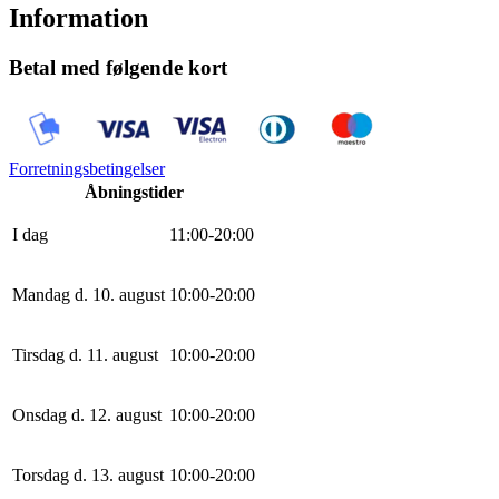
Information
Betal med følgende kort
Forretningsbetingelser
Åbningstider
I dag
11
:
0
0
-
20
:
0
0
Mandag d. 10. august
10
:
0
0
-
20
:
0
0
Tirsdag d. 11. august
10
:
0
0
-
20
:
0
0
Onsdag d. 12. august
10
:
0
0
-
20
:
0
0
Torsdag d. 13. august
10
:
0
0
-
20
:
0
0