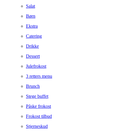
Salat
Børn
Ekstra
Catering
Drikke
Dessert
Julefrokost
3 retters menu
Brunch
Stege buffet
Påske frokost
Frokost tilbud
Stjerneskud