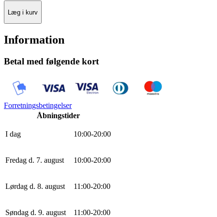
Læg i kurv
Information
Betal med følgende kort
Forretningsbetingelser
Åbningstider
I dag
10
:
0
0
-
20
:
0
0
Fredag d. 7. august
10
:
0
0
-
20
:
0
0
Lørdag d. 8. august
11
:
0
0
-
20
:
0
0
Søndag d. 9. august
11
:
0
0
-
20
:
0
0