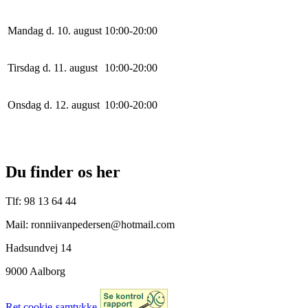
Mandag d. 10. august
10
:
0
0
-
20
:
0
0
Tirsdag d. 11. august
10
:
0
0
-
20
:
0
0
Onsdag d. 12. august
10
:
0
0
-
20
:
0
0
Du finder os her
Tlf: 98 13 64 44
Mail: ronniivanpedersen@hotmail.com
Hadsundvej 14
9000 Aalborg
Ret cookie-samtykke