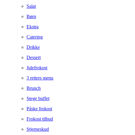
Salat
Børn
Ekstra
Catering
Drikke
Dessert
Julefrokost
3 retters menu
Brunch
Stege buffet
Påske frokost
Frokost tilbud
Stjerneskud