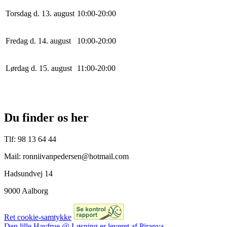
Torsdag d. 13. august
10
:
0
0
-
20
:
0
0
Fredag d. 14. august
10
:
0
0
-
20
:
0
0
Lørdag d. 15. august
11
:
0
0
-
20
:
0
0
Du finder os her
Tlf: 98 13 64 44
Mail: ronniivanpedersen@hotmail.com
Hadsundvej 14
9000 Aalborg
Ret cookie-samtykke
Den lille Havfrue @ Løsning er leveret af Piranya