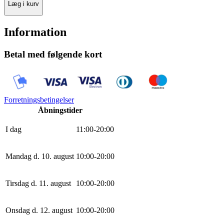
Læg i kurv
Information
Betal med følgende kort
Forretningsbetingelser
Åbningstider
I dag
11
:
0
0
-
20
:
0
0
Mandag d. 10. august
10
:
0
0
-
20
:
0
0
Tirsdag d. 11. august
10
:
0
0
-
20
:
0
0
Onsdag d. 12. august
10
:
0
0
-
20
:
0
0