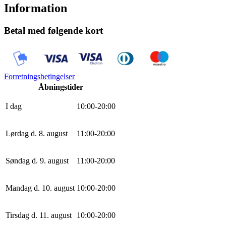
Information
Betal med følgende kort
Forretningsbetingelser
Åbningstider
I dag
10
:
0
0
-
20
:
0
0
Lørdag d. 8. august
11
:
0
0
-
20
:
0
0
Søndag d. 9. august
11
:
0
0
-
20
:
0
0
Mandag d. 10. august
10
:
0
0
-
20
:
0
0
Tirsdag d. 11. august
10
:
0
0
-
20
:
0
0